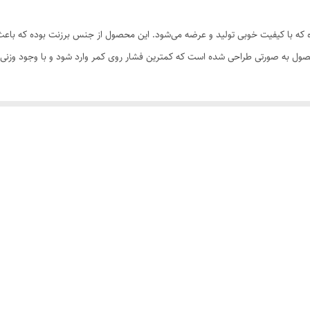
یک عدد
وده که با کیفیت خوبی تولید و عرضه می‌شود. این محصول از جنس برزنت بوده که باعث
65 لیتر
صول به صورتی طراحی شده است که کمترین فشار روی کمر وارد شود و با وجود وزنی
مقاوم در برابر آب
قابلیت شست‌وشو
با زیپ
دارای یک محفظه زیپی جهت قرار دادن وسایل کوه نوردی و سفر دارای یک
جهت قرار دادن بطری نوشیدنی در دو طرف کوله
دارای یک دسته از جنس نوار الگانس جهت حمل به صورت دستی دارای دو 
800 گرم