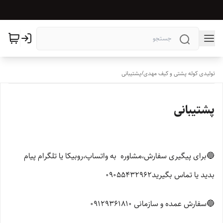
تولیدی کوله پشتی و کیف مهدی
/
پشتیبانی
پشتیبانی
🔵برای پیگیری سفارش،مشاوره به واتساپ،روبیکا یا تلگرام پیام
بدید یا تماس بگیرید09055432962
🔵سفارش عمده و سازمانی 09129361810