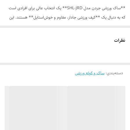
**ساک ورزشی جردن مدل SHL-JRD** یک انتخاب عالی برای افرادی است
که به دنبال یک **کیف ورزشی جادار، مقاوم و خوش‌استایل** هستند. این
ساک با **حجم 30 لیتر** طراحی شده و فضای کافی برای حمل لباس
ورزشی، کفش، قمقمه، حوله و سایر وسایل روزمره یا باشگاهی را در اختیار شما
نظرات
قرار می‌دهد. اگر به دنبال خرید یک **ساک باشگاهی باکیفیت** هستید که
هم از نظر ظاهر جذاب باشد و هم از نظر کاربردی نیازهای شما را پوشش
دهد، این مدل می‌تواند گزینه‌ای بسیار مناسب باشد.
دسته‌بندی
:
ساک و کوله ورزشی
ابعاد **23×23×55 سانتی‌متر** در این ساک باعث شده تا فرم آن کاملاً
استاندارد و کاربردی باشد. نه آن‌قدر بزرگ است که حمل آن سخت شود و نه
آن‌قدر کوچک که فضای کافی نداشته باشد. این ویژگی باعث می‌شود **ساک
ورزشی جردن مدل shl-jrd** برای استفاده در باشگاه، سفرهای کوتاه، استخر،
تمرینات روزانه و حتی استفاده‌های عمومی بسیار کاربردی باشد.