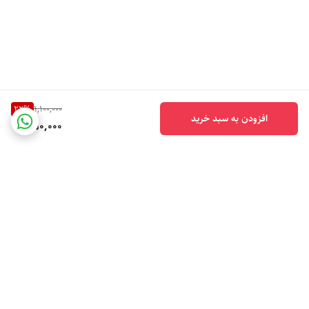
22
%
1,100,000
افزودن به سبد خرید
850,000
برگشت به بالا