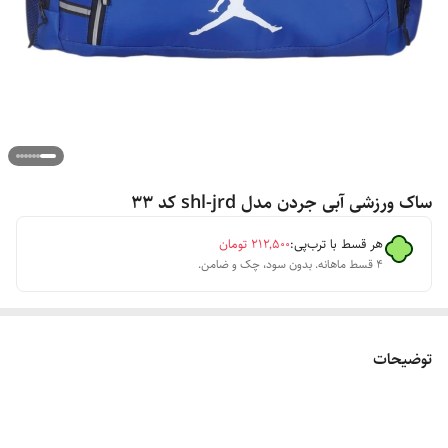
ساک ورزشی آبی جردن مدل shl-jrd کد 33
هر قسط با ترب‌پی:
۲۱۲٬۵۰۰
تومان
۴ قسط ماهانه. بدون سود، چک و ضامن.
توضیحات