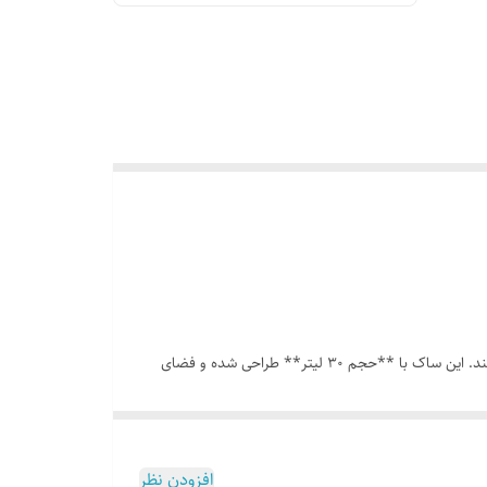
**ساک ورزشی جردن مدل SHL-JRD** یک انتخاب عالی برای افرادی است که به دنبال یک **کیف ورزشی جادار، مقاوم و خوش‌استایل** هستند. این ساک با **حجم 30 لیتر** طراحی شده و فضای
اک باشگاهی باکیفیت** هستید که هم از نظر ظاهر جذاب
افزودن نظر