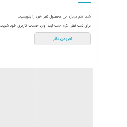
ابعاد **23×23×55 سانتی‌متر** در این ساک 
باعث می‌شود **ساک ورزشی جردن مدل shl-jrd** برای استفاده در باشگاه، سفرهای کوتاه، استخر، تمرینات روزانه و حتی استفاده‌های عمومی بسیار کاربردی باشد.
شما هم درباره این محصول نظر خود را بنویسید.
برای ثبت نظر، لازم است ابتدا وارد حساب کاربری خود شوید.
یکی از مهم‌ترین مزایای این محصول، وجود **جیب جاکفشی م
افزودن نظر
جلوگیری شود. همچنین این ساک دارای **پنج جیب کاربردی
بطری آب را ممکن می‌سازد و برای ورزشکاران یک مزیت مهم 
جنس این محصول از **پارچه برزنت ریپس** ساخته شده که به 
به دنبال یک **ساک ورزشی مقاوم** هستند، انتخابی اید
را منتقل می‌کند.
این مدل در **سه رنگ سرمه‌ای، قرمز و مشکی** عرضه می‌شو
دنبال ظاهری پرانرژی‌تر و خاص‌تر هستید، رنگ قرمز می‌توان