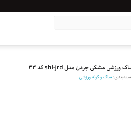
ک ورزشی مشکی جردن مدل shl-jrd کد 33
ته‌بندی
:
ساک و کوله ورزشی