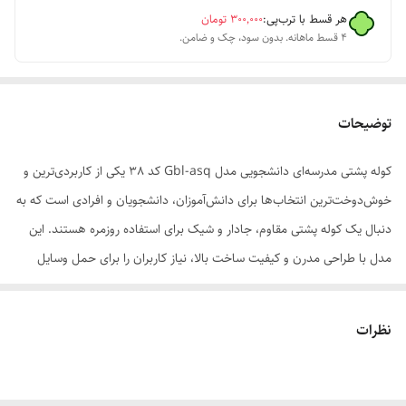
هر قسط با ترب‌پی:
۳۰۰٬۰۰۰
تومان
۴ قسط ماهانه. بدون سود، چک و ضامن.
توضیحات
کوله پشتی مدرسه‌ای دانشجویی مدل Gbl-asq کد 38 یکی از کاربردی‌ترین و
خوش‌دوخت‌ترین انتخاب‌ها برای دانش‌آموزان، دانشجویان و افرادی است که به
دنبال یک کوله پشتی مقاوم، جادار و شیک برای استفاده روزمره هستند. این
مدل با طراحی مدرن و کیفیت ساخت بالا، نیاز کاربران را برای حمل وسایل
شخصی، کتاب، جزوه و لپ‌تاپ به‌خوبی برطرف می‌کند و در عین حال ظاهری
جذاب و امروزی دارد.در تولید این کوله پشتی از پارچه برزنت دیبا استفاده شده
نظرات
که به مقاومت بالا، دوام طولانی و کیفیت عالی معروف است. این نوع پارچه در
برابر فشار، استفاده مداوم و شرایط مختلف روزانه عملکرد بسیار خوبی دارد و
باعث می‌شود کوله پشتی برای استفاده مدرسه، دانشگاه، محل کار و حتی