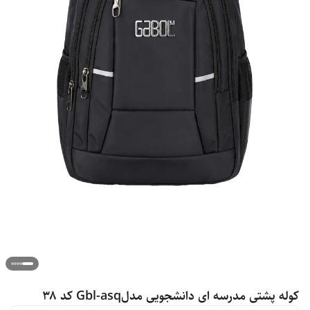
کوله پشتی مدرسه ای دانشجویی مدلGbl-asq کد ۳۸