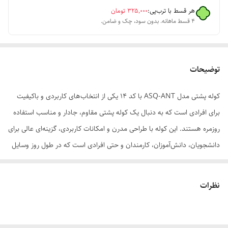
هر قسط با ترب‌پی:
۳۲۵٬۰۰۰
تومان
۴ قسط ماهانه. بدون سود، چک و ضامن.
توضیحات
کوله پشتی مدل ASQ-ANT با کد 14 یکی از انتخاب‌های کاربردی و باکیفیت
برای افرادی است که به دنبال یک کوله پشتی مقاوم، جادار و مناسب استفاده
روزمره هستند. این کوله با طراحی مدرن و امکانات کاربردی، گزینه‌ای عالی برای
دانشجویان، دانش‌آموزان، کارمندان و حتی افرادی است که در طول روز وسایل
زیادی همراه دارند. استفاده از متریال باکیفیت در ساخت این محصول باعث
شده دوام و کارایی آن در استفاده‌های طولانی‌مدت کاملاً رضایت‌بخش
نظرات
باشد.یکی از مهم‌ترین ویژگی‌های این کوله پشتی لپ تاپ وجود رابط شارژر
USB است. با استفاده از این قابلیت می‌توانید پاوربانک خود را داخل کوله قرار
داده و بدون نیاز به خارج کردن آن، به راحتی گوشی موبایل یا سایر دستگاه‌های