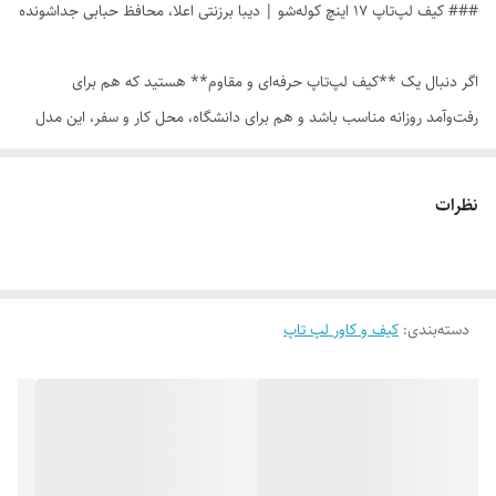
### کیف لپ‌تاپ ۱۷ اینچ کوله‌شو | دیبا برزنتی اعلا، محافظ حبابی جداشونده
اگر دنبال یک **کیف لپ‌تاپ حرفه‌ای و مقاوم** هستید که هم برای
رفت‌وآمد روزانه مناسب باشد و هم برای دانشگاه، محل کار و سفر، این مدل
یک انتخاب کامل است. این **کیف لپتاپی تا ۱۷ اینچ** طراحی شده و
به‌راحتی لپ‌تاپ‌های بزرگ‌تر را هم در خود جای می‌دهد؛ بدون اینکه کیف
نظرات
بدفرم یا سنگین به نظر برسد.
مهم‌ترین مزیت این محصول، داشتن **محفظه لپ‌تاپ جداشونده با محافظ
دسته‌بندی
:
کیف و کاور لپ تاپ
حبابی** است؛ یعنی لپ‌تاپ داخل یک بخش ایمن و ضربه‌گیر قرار می‌گیرد و
در برابر خط‌وخش، فشار و ضربه‌های روزمره بهتر محافظت می‌شود. این ویژگی
برای کسانی که لپ‌تاپ را زیاد جابه‌جا می‌کنند، یک امتیاز مهم محسوب
می‌شود.