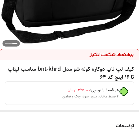
کیف لپ تاپ دوکاره کوله شو مدل bnt-khrd مناسب لپتاپ
تا 16 اینچ کد ۶۴
هر قسط با ترب‌پی:
۳۲۵٬۰۰۰
تومان
۴ قسط ماهانه. بدون سود، چک و ضامن.
توضیحات