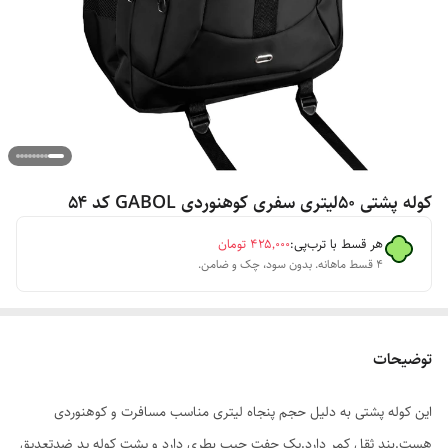
کوله پشتی ۵۰لیتری سفری کوهنوردی GABOL کد ۵۴
هر قسط با ترب‌پی:
۴۲۵٬۰۰۰
تومان
۴ قسط ماهانه. بدون سود، چک و ضامن.
توضیحات
این کوله پشتی به دلیل حجم پنجاه لیتری مناسب مسافرت و کوهنوردی
هست.بند ثقل کمر دارد.یک جفت جیب بطری دارد و پشت کوله پد ضدتعدیق