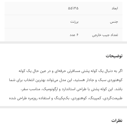
ابعاد
45\55
جنس
برزنت
تعداد جیب خارجی
۶ عدد
امکانات و قابلیت‌ها
دارای پد تهویه هوا/ دارای بند ثقل کمر/ دارای
جیب بطری نوشیدنی
توضیحات
اگر به دنبال یک کوله پشتی مسافرتی حرفه‌ای و در عین حال یک کوله
کوهنوردی سبک و جادار هستید، این مدل می‌تواند بهترین انتخاب برای شما
باشد. این کوله پشتی با طراحی استاندارد و ارگونومیک، مناسب سفر،
طبیعت‌گردی، کمپینگ، کوهنوردی، بک‌پکینگ و استفاده روزمره طراحی شده
است.
نظرات
ابعاد این کوله پشتی ۴۵×۶۰ سانتی‌متر بوده و با حجم داخلی ۴۴ لیتر فضای