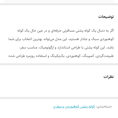
امکانات و قابلیت‌ها
دارای پد تهویه هوا/ دارای بند ثقل کمر/ دارای
جیب بطری
توضیحات
اگر به دنبال یک کوله پشتی مسافرتی حرفه‌ای و در عین حال یک کوله
کوهنوردی سبک و جادار هستید، این مدل می‌تواند بهترین انتخاب برای شما
باشد. این کوله پشتی با طراحی استاندارد و ارگونومیک، مناسب سفر،
طبیعت‌گردی، کمپینگ، کوهنوردی، بک‌پکینگ و استفاده روزمره طراحی شده
است.
نظرات
ابعاد این کوله پشتی ۴۵×۶۰ سانتی‌متر بوده و با حجم داخلی ۴۴ لیتر فضای
کافی برای حمل وسایل ضروری سفر، تجهیزات کوهنوردی، لباس، کفش و لوازم
کمپینگ را در اختیار شما قرار می‌دهد. وزن سبک ۸۰۰ گرمی این محصول باعث
دسته‌بندی
:
کوله پشتی کوهنوردی و سفری
می‌شود در مسیرهای طولانی دچار خستگی نشوید و حمل آن بسیار راحت
باشد.