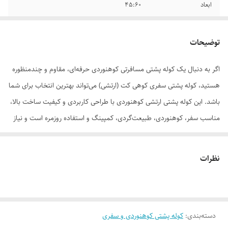
ابعاد
۴۵:۶۰
امکانات و قابلیت‌ها
چهار جفت بند پتو و کاپشن شش جیب(یک جفت
جیب بطری،سه جیب جلو،یک محفظه اصلی،یک
توضیحات
جفت جیب بطری)
اگر به دنبال یک کوله پشتی مسافرتی کوهنوردی حرفه‌ای، مقاوم و چندمنظوره
هستید، کوله پشتی سفری کوهی کت (ارتشی) می‌تواند بهترین انتخاب برای شما
باشد. این کوله پشتی ارتشی کوهنوردی با طراحی کاربردی و کیفیت ساخت بالا،
مناسب سفر، کوهنوردی، طبیعت‌گردی، کمپینگ و استفاده روزمره است و نیاز
افراد ماجراجو را به‌طور کامل برآورده می‌کند.
جنس بدنه این کوله پشتی سفری کوهی از پارچه برزنت ریپس دیجیتالی با دوام
نظرات
بالا تولید شده که در برابر سایش، پارگی و شرایط سخت محیطی مقاومت بسیار
خوبی دارد. استفاده از آستر داخلی و خارجی باکیفیت باعث افزایش طول عمر
کوله پشتی و محافظت بهتر از وسایل داخل آن می‌شود. این ویژگی، کوله را به
دسته‌بندی
:
کوله پشتی کوهنوردی و سفری
گزینه‌ای ایده‌آل برای سفرهای طولانی و کوهنوردی حرفه‌ای تبدیل کرده است.