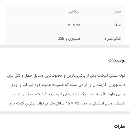
جنس
اسکینی
ابعاد
۳۵ × ۵۰
اقلام همراه
هندزفری و USB
امکانات و قابلیت‌ها
ذارای پد تهویه هوا هم روی دسته هم پشت کوله
توضیحات
تعداد جیب خارجی
۳ عدد
کوله پشتی لپ‌تاپ یکی از پرکاربردترین و محبوب‌ترین وسایل حمل و نقل برای
جزئیات
دارای محافظ لپ تاپ ۱
دانشجویان، کارمندان و افرادی است که همیشه همراه خود لپ‌تاپ و لوازم
جانبی دارند. اگر به دنبال یک کوله پشتی لپ‌تاپ با کیفیت، سبک و مقاوم
هستید، مدل اسکینی با ابعاد ۳۵ × ۴۵ سانتی‌متر می‌تواند بهترین گزینه برای
شما باشد. این کوله پشتی لپ‌تاپ با طراحی ساده و در عین حال شیک، کاملاً
مناسب استفاده روزمره و حتی سفرهای کوتاه است.
نظرات