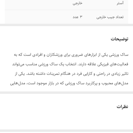
آستر
خارجی
تعداد جیب خارجی
۳ عدد
امکانات و قابلیت‌ها
بند قابل تنظیم
توضیحات
ابعاد
۲۵ × ۵۲
ساک ورزشی یکی از ابزارهای ضروری برای ورزشکاران و افرادی است که به
فعالیت‌های فیزیکی علاقه دارند. انتخاب یک ساک ورزشی مناسب می‌تواند
تاثیر زیادی در راحتی و کارایی فرد در هنگام تمرینات داشته باشد. یکی از
مدل‌های محبوب و پرکاربرد ساک ورزشی که در بازار موجود است، مدل‌هایی
هستند که از پارچه رویه شرانگ (چرم مصنوعی) ساخته شده‌اند. این پارچه با
ترکیب ویژگی‌های چرم مصنوعی، مقاومت بالایی دارد و در عین حال به راحتی
نظرات
قابل تمیز شدن است.
این ساک ورزشی علاوه بر طراحی مقاوم، دارای آستر خارجی است که از کیفیت