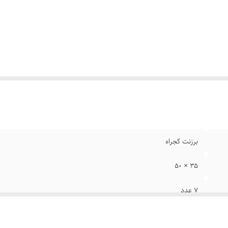
برزنت کجراه
۳۵ × ۵۰
۷ عدد
قابلیت شست‌وشو