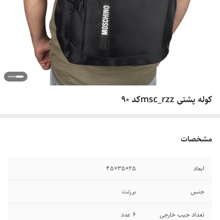
کوله پشتی msc_rzzکد 90
مشخصات
ابعاد
25×35×45
جنس
برزنت
تعداد جیب خارجی
۶ عدد