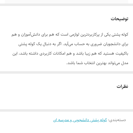
امکانات و قابلیت‌ها
دارای پد تهویه هوا و محفظه لپ‌تاپ
توضیحات
کوله پشتی یکی از پرکاربردترین لوازمی است که هم برای دانش‌آموزان و هم
برای دانشجویان ضروری به حساب می‌آید. اگر به دنبال یک کوله پشتی
باکیفیت هستید که هم زیبا باشد و هم امکانات کاربردی داشته باشد، این
مدل می‌تواند بهترین انتخاب شما باشد.
این کوله پشتی شش جیب طراحی شده تا شما بتوانید وسایل خود را به‌صورت
نظرات
مرتب دسته‌بندی کنید. وجود یک جفت جیب بطری در دو طرف کوله، حمل
قمقمه یا بطری آب را بسیار راحت کرده و دیگر نگران ریختن آب داخل کیف
نخواهید بود.
دسته‌بندی
:
کوله پشتی دانشجویی و مدرسه ای
در قسمت اصلی، یک محفظه لپ‌تاپ تعبیه شده که برای لپ‌تاپ‌های استاندارد