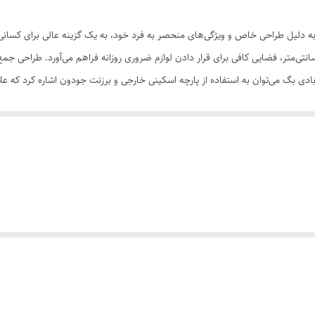
برزنت
 به دلیل طراحی خاص و ویژگی‌های منحصر به فرد خود، به یک گزینه عالی برای کسان
زیپ
دیل شده است. این بادی بگ با ابعاد مناسب ۱۳×۲۲×۳۰ سانتی‌متر، فضایی کافی برای قرار دادن لوازم ضروری روزانه فراهم
ادی بگ می‌توان به استفاده از پارچه اسکینی خارجی و برزنت جودون اشاره کرد که علا
دو بند
 مختلف جوی مقاوم بوده و دوام بالایی داشته باشد. طراحی چهار جیب زیپی در بادی ب
۱۳×۲۲×۳۰ سانتی‌متر
یل، کلید، کارت‌های اعتباری و سایر اقلام ضروری خود را در این جیب‌ها قرار دهید. ی
 می‌کند. این ویژگی به‌ویژه در فصل‌های گرم سال بسیار مفید است. همچنین بادی ب
روزمره , اسپرت , مهمانی , اداری و رسمی
قفل رمزدار این بادی بگ، علاوه بر اینکه امنیت بیشتری برای لوازم شما فراهم می‌آ
مشکی
ن بادی بگ یکی از ویژگی‌های برجسته‌ای است که آن را به انتخابی امن و مطمئن برای
ه روزمره است، بلکه برای سفرهای کوتاه‌مدت و بلندمدت نیز گزینه‌ای عالی به شمار م
 برای کسانی که به دنبال یک بادی بگ با ویژگی‌های خاص و کیفیت بالا هستند، این 