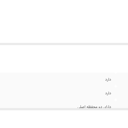
وه بسته شدن کیف
:
زیپ
د و دستگیره
:
دو بند
عاد
:
۱۳×۲۲×۳۰ سانتی‌متر
رد استفاده
:
روزمره , اسپرت , مهمانی , اداری و رسمی
نگ
:
مشکی
دارد
دارد
دارای دو محفظه اصلی
کراس بادی