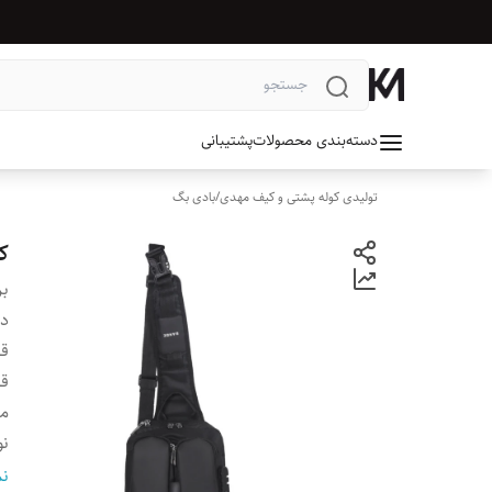
دسته‌بندی محصولات
پشتیبانی
تولیدی کوله پشتی و کیف مهدی
/
بادی بگ
کیف
بر
دس
قا
قا
مح
نو
ج
نم