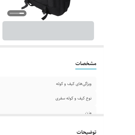
نح
تع
تع
تع
قا
وی
نح
مح
مشخصات
ت
ت
ویژگی‌های کیف و کوله
ر
نوع کیف و کوله سفری
وزن
ابعاد خارجی
توضیحات