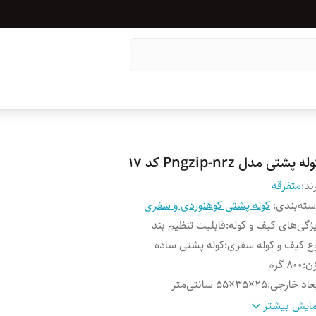
له پشتی مدل Pngzip-nrz کد 17
ند:
متفرقه
ته‌بندی
:
کوله پشتی کوهنوردی و سفری
ژگی‌های کیف و کوله
:
قابلیت تنظیم بند
ع کیف و کوله سفری
:
کوله پشتی ساده
ن
:
۸۰۰ گرم
عاد خارجی
:
25×35×55 سانتی‌متر
نس
:
برزنت
ایش بیشتر