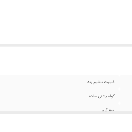
وه حمل
:
دو بندی , دستی , آویزی
داد جیب خارجی
:
7 عدد
داد دسته
:
دو عدد
داد جیب داخلی
:
بدون جیب داخلی
بلیت‌های مقاومتی
:
مقاوم در برابر شوک های ضربه ای
ژگی‌های نظافتی
:
قابلیت شست‌وشو
وه بسته شدن
:
زیپ
فظه‌ها
:
جیب بیرونی , دارای یک محفظه اصلی
وضیحات جیب
:
دارای پنج جیب زیپی و یک جفت جیب قمقمه
وضیحات دسته
:
دارای دو دسته ،یکی از جنس بدنه و دیگری از جنس نوار ا
قابلیت تنظیم بند
نگ
:
مشکی
کوله پشتی ساده
۸۰۰ گرم
25×35×55 سانتی‌متر