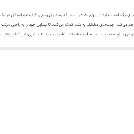
برزنت
وع، یک انتخاب ایده‌آل برای افرادی است که به دنبال راحتی، کیفیت و استایل در 
دو بندی , دستی , آویزی
هم می‌کند. جیب‌های مختلف به شما کمک می‌کنند تا وسایل خود را به راحتی مرتب ک
وهنوردی یا لوازم تحریر بسیار مناسب هستند. علاوه بر جیب‌های زیپی، این کوله
7 عدد
احتی همراه داشته باشید. این ویژگی به ویژه برای سفرهای طولانی یا فعالیت‌های ور
دو عدد
، پد تهویه هوا در پشت آن است که باعث راحتی و تهویه مناسب در هنگام حمل بار 
ی ممکن می‌سازد. پدهای تهویه هوا به‌ویژه برای استفاده در شرایط گرم یا در هنگام 
بدون جیب داخلی
د. این بندها نرم و مقاوم هستند و باعث می‌شوند حمل کوله پشتی در مدت طولانی ب
مقاوم در برابر شوک های ضربه ای
جاد فشار زیاد روی نقاط خاص بدن جلوگیری می‌کند. این کوله پشتی با ویژگی‌های متن
هستند، تبدیل شده است. چه برای مدرسه، دانشگاه، سفرهای کوتاه یا فعالیت‌های ورزش
قابلیت شست‌وشو
زیپ
جیب بیرونی , دارای یک محفظه اصلی