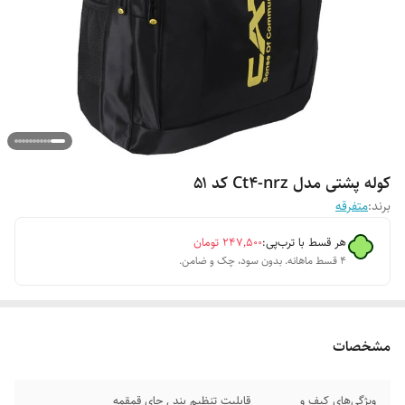
کوله پشتی مدل Ct4-nrz کد ۵۱
برند:
متفرقه
هر قسط با ترب‌پی:
۲۴۷٬۵۰۰
تومان
۴ قسط ماهانه. بدون سود، چک و ضامن.
مشخصات
ویژگی‌های کیف و
قابلیت تنظیم بند , جای قمقمه