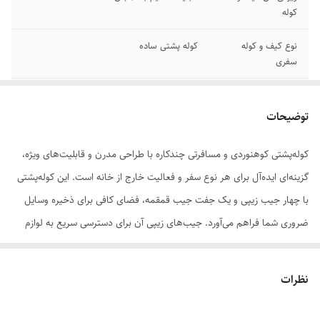
کوله
نوع کیف و کوله
کوله پشتی ساده
سفری
وزن
800 گرم
توضیحات
ابعاد خارجی
25×35×55 سانتی‌متر
کوله‌پشتی کوهنوردی و مسافرتی چندکاره با طراحی مدرن و قابلیت‌های ویژه،
جنس
برزنت
گزینه‌ای ایده‌آل برای هر نوع سفر و فعالیت خارج از خانه است. این کوله‌پشتی
نحوه حمل
دو بندی , دستی , آویزی
با چهار جیب زیپی و یک جفت جیب قمقمه، فضای کافی برای ذخیره وسایل
ضروری شما فراهم می‌آورد. جیب‌های زیپی آن برای دسترسی سریع به لوازم
تعداد جیب خارجی
6 عدد
کوچک و ضروری مانند گوشی موبایل، نقشه یا خوراکی‌ها مناسب است.
تعداد دسته
دو عدد
جیب‌های قمقمه هم به شما این امکان را می‌دهند که به راحتی به آب‌رسانی در
نظرات
طول فعالیت‌های فیزیکی دسترسی داشته باشید. یکی از ویژگی‌های برجسته
تعداد جیب داخلی
بدون جیب داخلی
این کوله‌پشتی، بند ثقل کمر آن است که وزن بار را به طور مساوی در بدن