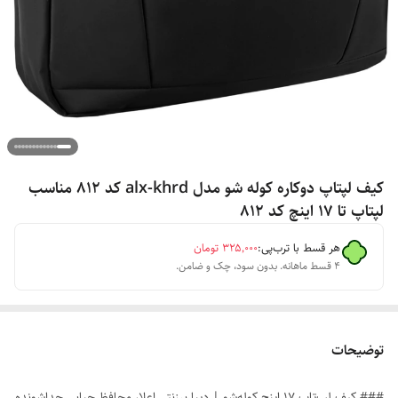
کیف لپتاپ دوکاره کوله شو مدل alx-khrd کد 812 مناسب
لپتاپ تا 17 اینچ کد 812
هر قسط با ترب‌پی:
۳۲۵٬۰۰۰
تومان
۴ قسط ماهانه. بدون سود، چک و ضامن.
توضیحات
### کیف لپ‌تاپ ۱۷ اینچ کوله‌شو | دیبا برزنتی اعلا، محافظ حبابی جداشونده