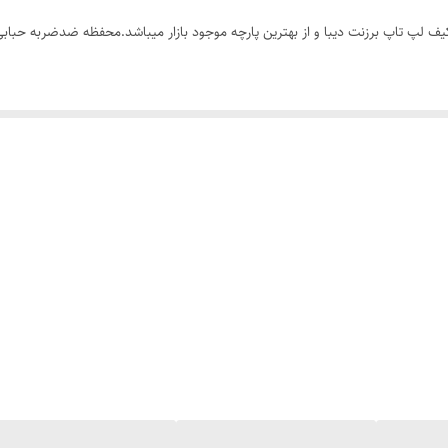
پ تاپ‌ تا ۱۵.۶ اینچ هست.پارچه کیف لپ تاپ برزنت دیبا و از بهترین پارچه موجود بازار میباشد.محفظ