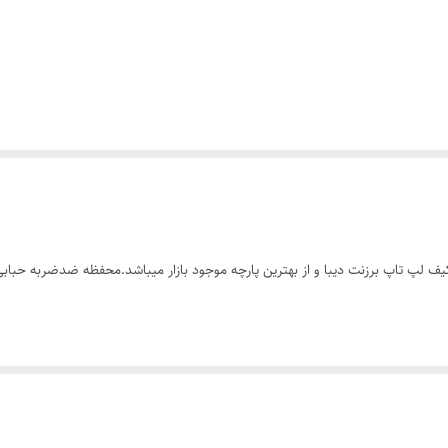
پ تاپ‌ تا ۱۵.۶ اینچ هست.پارچه کیف لپ تاپ برزنت دیبا و از بهترین پارچه موجود بازار میباشد.محفظ