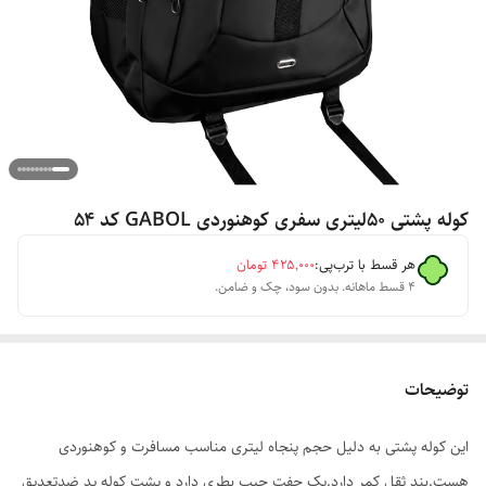
کوله پشتی ۵۰لیتری سفری کوهنوردی GABOL کد ۵۴
هر قسط با ترب‌پی:
۴۲۵٬۰۰۰
تومان
۴ قسط ماهانه. بدون سود، چک و ضامن.
توضیحات
این کوله پشتی به دلیل حجم پنجاه لیتری مناسب مسافرت و کوهنوردی
هست.بند ثقل کمر دارد.یک جفت جیب بطری دارد و پشت کوله پد ضدتعدیق