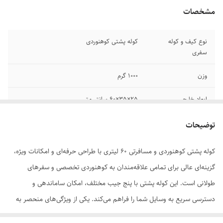
مشخصات
نوع کیف و کوله
کوله‌ پشتی کوهنوردی
سفری
وزن
۱۰۰۰ گرم
ابعاد خارجی
25×35×60 سانتی‌متر
جنس
برزنت
توضیحات
نحوه حمل
دو بندی , دستی , آویزی
کوله پشتی کوهنوردی و مسافرتی 60 لیتری با طراحی حرفه‌ای و امکانات ویژه،
گزینه‌ای عالی برای تمامی علاقه‌مندان به کوهنوردی تخصصی و سفرهای
تعداد جیب خارجی
5 عدد
طولانی است. این کوله پشتی با پنج جیب مختلف، امکان ساماندهی و
تعداد دسته
یک عدد
دسترسی سریع به وسایل شما را فراهم می‌کند. یکی از ویژگی‌های منحصر به
فرد این کوله، جیب مخفی در قسمت بالایی است که برای نگهداری وسایل با
تعداد جیب داخلی
بدون جیب داخلی