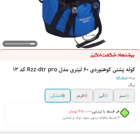
کوله پشتی کوهنوردی 60 لیتری مدل Rzz-dtr pro کد 13
برند:
متفرقه
رنگ
سبز
آبی
قرمز
مشکی
هر قسط با ترب‌پی:
۴۵۰٬۰۰۰
تومان
۴ قسط ماهانه. بدون سود، چک و ضامن.